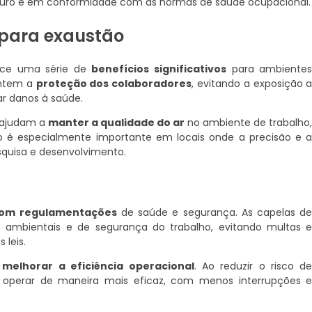
guro e em conformidade com as normas de saúde ocupacional.
 para exaustão
ece uma série de
benefícios significativos
para ambiente
rantem a
proteção dos colaboradores
, evitando a exposição 
r danos à saúde.
o ajudam a
manter a qualidade do ar
no ambiente de trabalho
 é especialmente importante em locais onde a precisão e 
squisa e desenvolvimento.
com regulamentações
de saúde e segurança. As capelas d
ambientais e de segurança do trabalho, evitando multas 
leis.
e
melhorar a eficiência operacional
. Ao reduzir o risco d
operar de maneira mais eficaz, com menos interrupções 