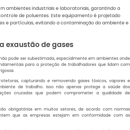
m ambientes industriais e laboratoriais, garantindo a
 controle de poluentes. Este equipamento é projetado
es e partículas, evitando a contaminação do ambiente e
a exaustão de gases
s não pode ser subestimada, especialmente em ambientes ond
 fundamentais para a proteção de trabalhadores que lidam co
igosas.
otetoras, capturando e removendo gases tóxicos, vapores 
mbiente de trabalho. Isso não apenas protege a saúde do
nações cruzadas que podem comprometer a qualidade d
 são obrigatórias em muitos setores, de acordo com norma
 garantem que as empresas estejam em conformidade com a