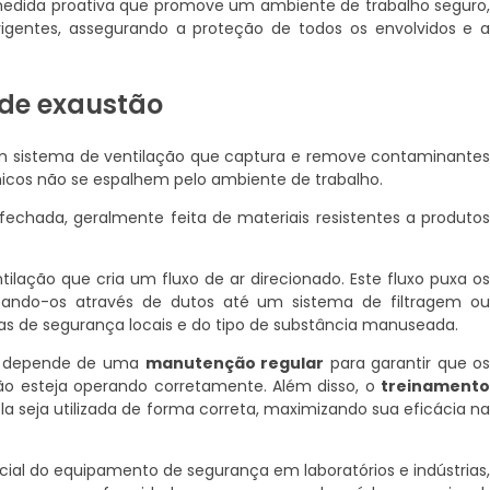
medida proativa que promove um ambiente de trabalho seguro
gentes, assegurando a proteção de todos os envolvidos e 
de exaustão
 sistema de ventilação que captura e remove contaminante
micos não se espalhem pelo ambiente de trabalho.
chada, geralmente feita de materiais resistentes a produto
ilação que cria um fluxo de ar direcionado. Este fluxo puxa o
izando-os através de dutos até um sistema de filtragem o
as de segurança locais e do tipo de substância manuseada.
ão depende de uma
manutenção regular
para garantir que o
ção esteja operando corretamente. Além disso, o
treinament
la seja utilizada de forma correta, maximizando sua eficácia n
ial do equipamento de segurança em laboratórios e indústrias