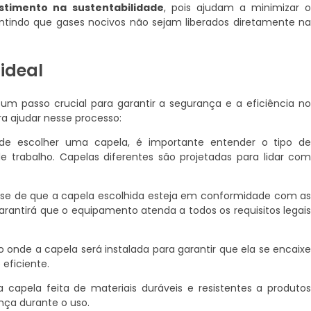
stimento na sustentabilidade
, pois ajudam a minimizar 
antindo que gases nocivos não sejam liberados diretamente n
ideal
 um passo crucial para garantir a segurança e a eficiência n
a ajudar nesse processo:
e escolher uma capela, é importante entender o tipo d
 trabalho. Capelas diferentes são projetadas para lidar co
se de que a capela escolhida esteja em conformidade com a
garantirá que o equipamento atenda a todos os requisitos legai
onde a capela será instalada para garantir que ela se encaix
eficiente.
capela feita de materiais duráveis e resistentes a produto
nça durante o uso.