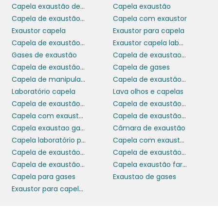
por meio de um sistema de ventilação.
Capela exaustão de gases
Capela exaustão
Capela de exaustão para que serve
Capela com exaustor
Isso não apenas melhora a qualidade do ar, mas também
Exaustor capela
Exaustor para capela
previne riscos de explosões ou incêndios causados por
substâncias inflamáveis.
Capela de exaustão para laboratório
Exaustor capela laboratorio
Gases de exaustão
Capela de exaustao de gases
O design de uma câmara de exaustão pode variar de
Capela de exaustão de pó
Capela de gases
acordo com a aplicação e o tipo de contaminante a ser
removido.
Capela de manipulação
Capela de exaustão preço
Laboratório capela
Lava olhos e capelas
Alguns modelos são equipados com filtros especializados
Capela de exaustão como funciona
Capela de exaustão de gases para que serve
para capturar partículas finas, enquanto outros possuem
Capela com exaustão
Capela de exaustão de bancada
sistemas de neutralização química para gases nocivos.
Capela exaustao gases
Câmara de exaustão
Além de sua função principal, as câmaras de exaustão
Capela laboratório para que serve
Capela com exaustor para laboratório
comerciais são projetadas para serem eficientes em termos
Capela de exaustão de gases pequena
Capela de exaustão farmácia de manipulação
de energia, minimizando o consumo enquanto mantêm um
desempenho eficaz.
Capela de exaustão o que é
Capela exaustão farmacia manipulação
Capela para gases
Exaustao de gases
A escolha do equipamento adequado deve levar em conta
Exaustor para capela de exaustão
a natureza do processo industrial, o volume de ar a ser
tratado e as normas de segurança aplicáveis.