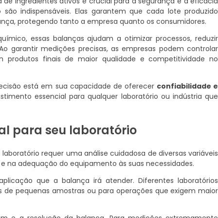
de ingredientes ativos é crucial para a segurança e a eficáci
 são indispensáveis. Elas garantem que cada lote produzid
rança, protegendo tanto a empresa quanto os consumidores.
uímico, essas balanças ajudam a otimizar processos, reduzi
. Ao garantir medições precisas, as empresas podem controla
m produtos finais de maior qualidade e competitividade n
recisão está em sua capacidade de oferecer
confiabilidade 
imento essencial para qualquer laboratório ou indústria qu
l para seu laboratório
u laboratório requer uma análise cuidadosa de diversas variávei
e na adequação do equipamento às suas necessidades.
plicação que a balança irá atender. Diferentes laboratório
ões de pequenas amostras ou para operações que exigem maio
m e a resolução da balança. Para medições extremament