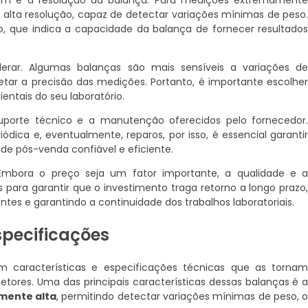
 alta resolução, capaz de detectar variações mínimas de peso
, que indica a capacidade da balança de fornecer resultado
erar. Algumas balanças são mais sensíveis a variações d
tar a precisão das medições. Portanto, é importante escolhe
ntais do seu laboratório.
suporte técnico e a manutenção oferecidos pelo fornecedor
ódica e, eventualmente, reparos, por isso, é essencial garanti
 de pós-venda confiável e eficiente.
Embora o preço seja um fator importante, a qualidade e 
 para garantir que o investimento traga retorno a longo prazo
tes e garantindo a continuidade dos trabalhos laboratoriais.
especificações
m características e especificações técnicas que as torna
etores. Uma das principais características dessas balanças é 
mente alta
, permitindo detectar variações mínimas de peso, 