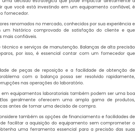
 é uma decisão estratégica que pode impactar diretamente 
ntir que você está investindo em um equipamento confiável, 
 o fornecedor.
dores renomados no mercado, conhecidos por sua experiência 
m um histórico comprovado de satisfação do cliente e qu
 mais confiáveis.
 técnico e serviços de manutenção. Balanças de alta precisã
eparos, por isso, é essencial contar com um fornecedor qu
lidade de peças de reposição e a facilidade de obtenção d
r problema com a balança possa ser resolvido rapidamente
rrupções nas operações do laboratório.
das em equipamentos laboratoriais também podem ser uma bo
o. Elas geralmente oferecem uma ampla gama de produtos
nicas antes de tomar uma decisão de compra.
, considere também as opções de financiamento e facilidades d
ode facilitar a aquisição do equipamento sem comprometer 
obtenha uma ferramenta essencial para a precisão das sua