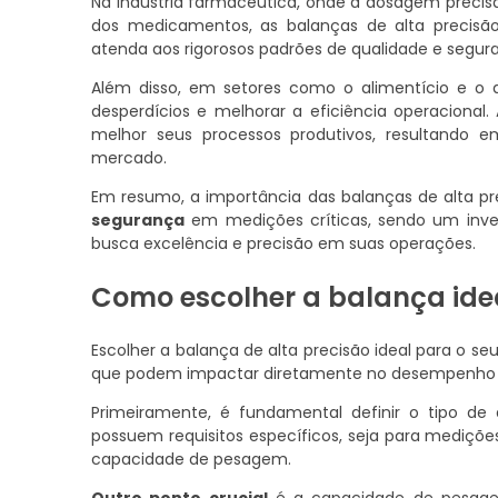
Na indústria farmacêutica, onde a dosagem precisa 
dos medicamentos, as balanças de alta precisão
atenda aos rigorosos padrões de qualidade e segu
Além disso, em setores como o alimentício e o q
desperdícios e melhorar a eficiência operacional
melhor seus processos produtivos, resultando e
mercado.
Em resumo, a importância das balanças de alta p
segurança
em medições críticas, sendo um invest
busca excelência e precisão em suas operações.
Como escolher a balança idea
Escolher a balança de alta precisão ideal para o se
que podem impactar diretamente no desempenho 
Primeiramente, é fundamental definir o tipo de a
possuem requisitos específicos, seja para mediç
capacidade de pesagem.
Outro ponto crucial
é a capacidade de pesage