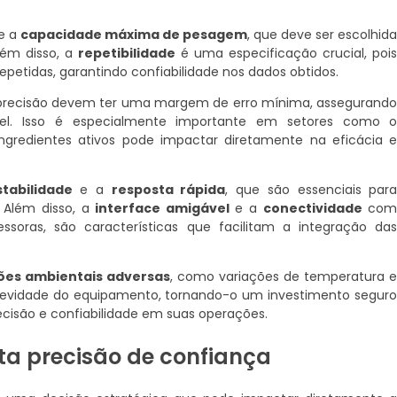
se a
capacidade máxima de pesagem
, que deve ser escolhid
lém disso, a
repetibilidade
é uma especificação crucial, poi
epetidas, garantindo confiabilidade nos dados obtidos.
ta precisão devem ter uma margem de erro mínima, assegurand
el. Isso é especialmente importante em setores como 
gredientes ativos pode impactar diretamente na eficácia 
stabilidade
e a
resposta rápida
, que são essenciais par
 Além disso, a
interface amigável
e a
conectividade
co
ssoras, são características que facilitam a integração da
ções ambientais adversas
, como variações de temperatura 
gevidade do equipamento, tornando-o um investimento segur
ecisão e confiabilidade em suas operações.
ta precisão de confiança